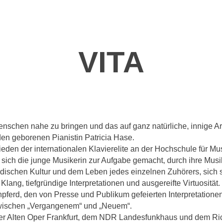
VITA
nschen nahe zu bringen und das auf ganz natürliche, innige Ar
den geborenen Pianistin Patricia Hase.
ieden der internationalen Klavierelite an der Hochschule für M
es sich die junge Musikerin zur Aufgabe gemacht, durch ihre Mu
dischen Kultur und dem Leben jedes einzelnen Zuhörers, sich se
lang, tiefgründige Interpretationen und ausgereifte Virtuosität.
ferd, den von Presse und Publikum gefeierten Interpretatione
zwischen „Vergangenem“ und „Neuem“.
 in der Alten Oper Frankfurt, dem NDR Landesfunkhaus und dem 